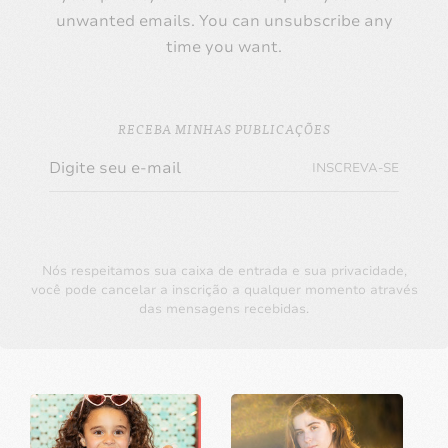
unwanted emails. You can unsubscribe any
time you want.
RECEBA MINHAS PUBLICAÇÕES
INSCREVA-SE
Nós respeitamos sua caixa de entrada e sua privacidade,
você pode cancelar a inscrição a qualquer momento através
das mensagens recebidas.